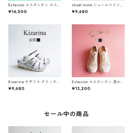
Estacion エスタシオン エスニ
shoel mine シュールマイン
ック調フラワーカット本革ス
ビジューアシンメトリー厚底
¥16,500
¥9,680
トラップサンダル 2522-5
ミュールサンダル SM7656
Kizarina キザリナ グリッター
Estacion エスタシオン 透かし
モチーフ2WAY厚底グルカサン
編みフラワーデザインスニー
¥9,680
¥13,200
ダル KZ675
カー 6603-2
セール中の商品