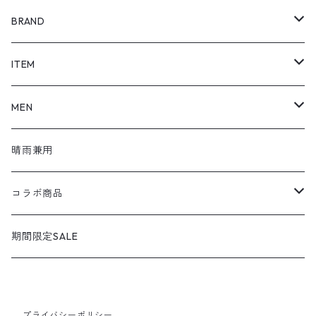
BRAND
SHOEL / シュール
ITEM
shoel mine / シュールマイン
pumps / パンプス
MEN
shoel SPORT / シュールスポーツ
loafers / ローファー
シューズ
晴雨兼用
shoel men / シュールメンズ
lace up / レースアップ
コラボ商品
KIZARINA / キザリナ
strap shoes / ストラップシューズ
広島東洋カープコラボ
期間限定SALE
Estacion / エスタシオン
sandals / サンダル
プライバシーポリシー