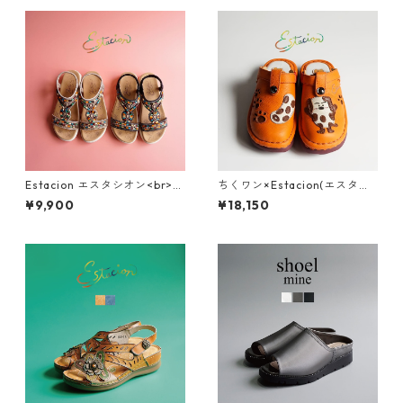
Estacion エスタシオン<br>エ
ちくワン×Estacion(エスタシ
スニック調カラフルビーズデ
オン)コラボ ちくワンモチーフ
¥9,900
¥18,150
ザインコンフォートサンダル 3
2way本革サボシューズ TGE68
74-2
0B