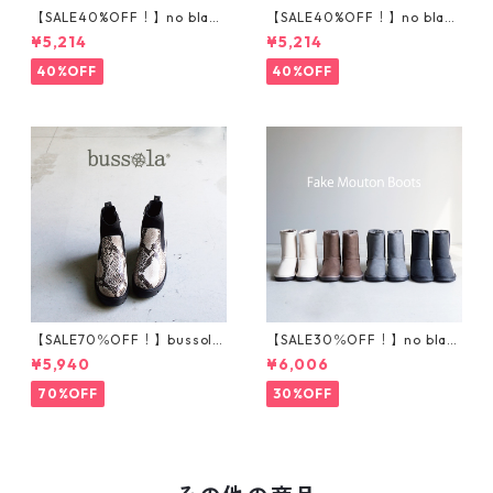
【SALE40%OFF！】no bland
【SALE40%OFF！】no bland
ニットスニーカー T5001
サイドゴアハイカットスニ
¥5,214
¥5,214
ーカー T5002
40%OFF
40%OFF
【SALE70％OFF！】bussola
【SALE30％OFF！】no blan
ブソラ パイソン柄ストレ
d フェイクムートンブーツ
¥5,940
¥6,006
ッチショートブーツ 935540
201-1
70%OFF
30%OFF