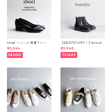
shoel シュール 軽量プレーン
【SALE70％OFF！】bussola
パンプス now235
ブソラ ラメショートブー
¥5,544
¥5,940
ツ 925520
58%OFF
70%OFF