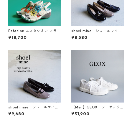
Estacion エスタシオン フラワ
shoel mine シュールマイ
ーモチーフ厚底本革バックス
ン ビットモチーフレインパ
¥18,700
¥8,580
トラップサンダル NK222C
ンプス U18199
shoel mine シュールマイ
【Men】GEOX ジェオック
ン バックルモチーフエナメ
ス レザースニーカー U26EAB
¥9,680
¥31,900
ルパンプス 1785