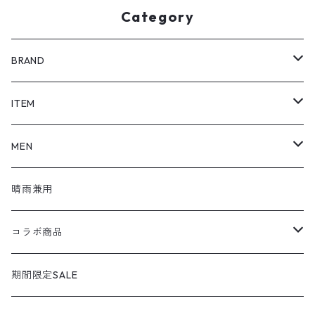
Category
BRAND
SHOEL / シュール
ITEM
shoel mine / シュールマイン
pumps / パンプス
MEN
shoel SPORT / シュールスポーツ
loafers / ローファー
シューズ
晴雨兼用
shoel men / シュールメンズ
lace up / レースアップ
コラボ商品
KIZARINA / キザリナ
strap shoes / ストラップシューズ
広島東洋カープコラボ
期間限定SALE