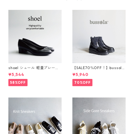
shoel シュール 軽量プレーン
【SALE70％OFF！】bussola
パンプス now235
ブソラ ラメショートブー
¥5,544
¥5,940
ツ 925520
58%OFF
70%OFF