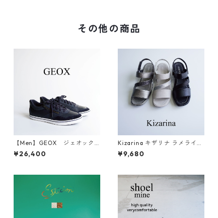
その他の商品
【Men】GEOX ジェオック
Kizarina キザリナ ラメライン
ス レザースニーカー U35BCB
軽量ストレッチサンダル KZ51
¥26,400
¥9,680
75