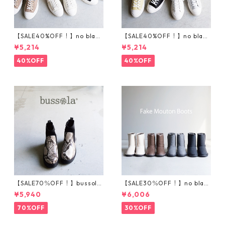
【SALE40%OFF！】no bland
【SALE40%OFF！】no bland
ニットスニーカー T5001
サイドゴアハイカットスニ
¥5,214
¥5,214
ーカー T5002
40%OFF
40%OFF
【SALE70％OFF！】bussola
【SALE30％OFF！】no blan
ブソラ パイソン柄ストレ
d フェイクムートンブーツ
¥5,940
¥6,006
ッチショートブーツ 935540
201-1
70%OFF
30%OFF