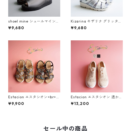
shoel mine シュールマイン
Kizarina キザリナ グリッター
ビジューアシンメトリー厚底
モチーフ2WAY厚底グルカサン
¥9,680
¥9,680
ミュールサンダル SM7656
ダル KZ675
Estacion エスタシオン<br>エ
Estacion エスタシオン 透かし
スニック調サークルモチーフ
編みフラワーデザインスニー
¥9,900
¥13,200
カラフルビーズコンフォート
カー 6603-2
サンダル 374-3
セール中の商品