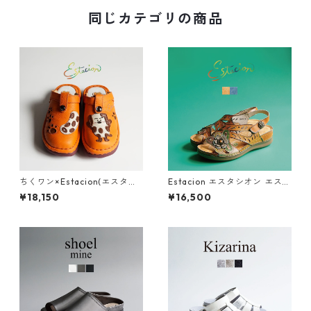
同じカテゴリの商品
ちくワン×Estacion(エスタシ
Estacion エスタシオン エスニ
オン)コラボ ちくワンモチーフ
ック調フラワーカット本革ス
¥18,150
¥16,500
2way本革サボシューズ TGE68
トラップサンダル 2522-5
0B