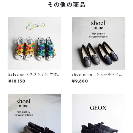
その他の商品
Estacion エスタシオン 立体フ
shoel mine シュールマイ
ラワーモチーフ本革ストラッ
ン バックルローファーパン
¥18,150
¥9,680
プサンダル TGE725
プス 1745