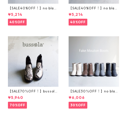
【SALE40%OFF！】no bland
【SALE40%OFF！】no bland
ニットスニーカー T5001
サイドゴアハイカットスニ
¥5,214
¥5,214
ーカー T5002
40%OFF
40%OFF
【SALE70％OFF！】bussola
【SALE30％OFF！】no blan
ブソラ パイソン柄ストレ
d フェイクムートンブーツ
¥5,940
¥6,006
ッチショートブーツ 935540
201-1
70%OFF
30%OFF