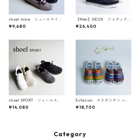
shoel mine シュールマイ
【Men】GEOX ジェオック
ン バックルモチーフエナメ
ス レザースニーカー U35BCB
¥9,680
¥26,400
ルパンプス 1785
shoel SPORT シュールスポ
Estacion エスタシオン レザ
ーツ エアースニーカー L-
ーフリル サンダル th183
¥14,080
¥18,700
0003
Category