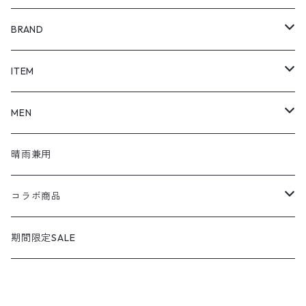
BRAND
SHOEL / シュール
ITEM
shoel mine / シュールマイン
pumps / パンプス
MEN
shoel SPORT / シュールスポーツ
loafers / ローファー
シューズ
晴雨兼用
shoel men / シュールメンズ
lace up / レースアップ
コラボ商品
KIZARINA / キザリナ
strap shoes / ストラップシューズ
広島東洋カープコラボ
期間限定SALE
Estacion / エスタシオン
sandals / サンダル