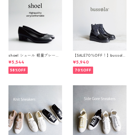
shoel シュール 軽量プレーン
【SALE70％OFF！】bussola
パンプス now235
ブソラ ラメショートブー
¥5,544
¥5,940
ツ 925520
58%OFF
70%OFF