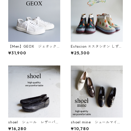
【Men】GEOX ジェオック
Estacion エスタシオン しずく
ス レザースニーカー U26EAB
モチーフ ショートブーツ TGE
¥31,900
¥25,300
691
shoel シュール レザーパン
shoel mine シュールマイ
プス 6461
ン チェーンローファー 993
¥16,280
¥10,780
3