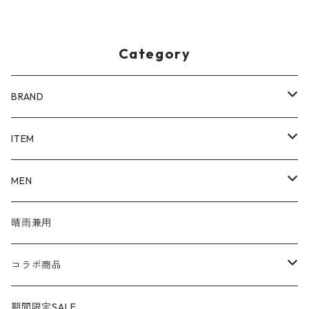
Category
BRAND
SHOEL / シュール
ITEM
shoel mine / シュールマイン
pumps / パンプス
MEN
shoel SPORT / シュールスポーツ
loafers / ローファー
シューズ
晴雨兼用
shoel men / シュールメンズ
lace up / レースアップ
コラボ商品
KIZARINA / キザリナ
strap shoes / ストラップシューズ
広島東洋カープコラボ
期間限定SALE