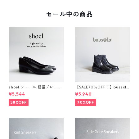
セール中の商品
shoel シュール 軽量プレーン
【SALE70％OFF！】bussola
パンプス now235
ブソラ ラメショートブー
¥5,544
¥5,940
ツ 925520
58%OFF
70%OFF