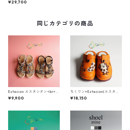
¥29,700
キーモチーフ本革ショートブ
ーツ TGE675
同じカテゴリの商品
Estacion エスタシオン<br>エ
ちくワン×Estacion(エスタシ
スニック調カラフルビーズデ
オン)コラボ ちくワンモチーフ
¥9,900
¥18,150
ザインコンフォートサンダル 3
2way本革サボシューズ TGE68
74-2
0B