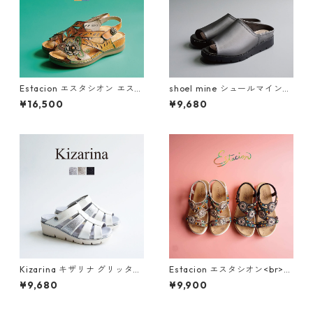
Estacion エスタシオン エスニ
shoel mine シュールマイン
ック調フラワーカット本革ス
ビジューアシンメトリー厚底
¥16,500
¥9,680
トラップサンダル 2522-5
ミュールサンダル SM7656
Kizarina キザリナ グリッター
Estacion エスタシオン<br>エ
モチーフ2WAY厚底グルカサン
スニック調サークルモチーフ
¥9,680
¥9,900
ダル KZ675
カラフルビーズコンフォート
サンダル 374-3