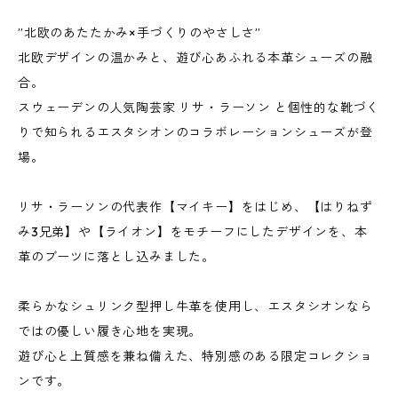
”北欧のあたたかみ×手づくりのやさしさ”
北欧デザインの温かみと、遊び心あふれる本革シューズの融
合。
スウェーデンの人気陶芸家 リサ・ラーソン と個性的な靴づく
りで知られるエスタシオンのコラボレーションシューズが登
場。
リサ・ラーソンの代表作【マイキー】をはじめ、【はりねず
み3兄弟】や【ライオン】をモチーフにしたデザインを、本
革のブーツに落とし込みました。
柔らかなシュリンク型押し牛革を使用し、エスタシオンなら
ではの優しい履き心地を実現。
遊び心と上質感を兼ね備えた、特別感のある限定コレクショ
ンです。