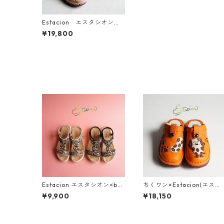
Estacion エスタシオン
お花てんとう虫モチーフレ
¥19,800
ザーストラップシューズ M
SE199
Estacion エスタシオン<br>
ちくワン×Estacion(エスタ
エスニック調カラフルビー
シオン)コラボ ちくワンモ
¥9,900
¥18,150
ズデザインコンフォートサ
ーフ2way本革サボシューズ
ンダル 374-2
TGE680B