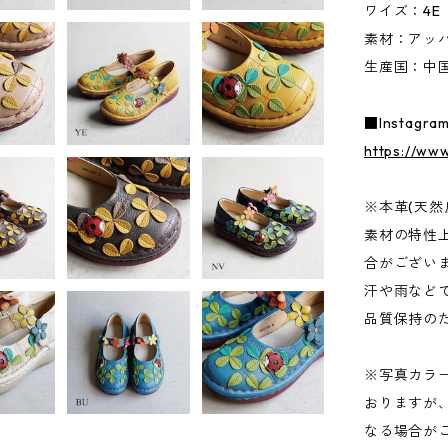
ワイズ：4E
素材：アッパ
生産国：中
■Instagra
https://www
※本革(天然
素材の特性
合がござい
汗や雨など
品質保持の
※写真カラ
おりますが
なる場合が