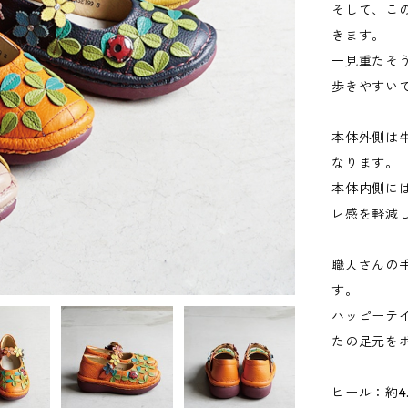
そして、こ
きます。
一見重たそ
歩きやすい
本体外側は
なります。
本体内側に
レ感を軽減
職人さんの
す。
ハッピーテ
たの足元を
ヒール：約4.