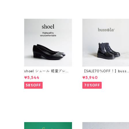
shoel シュール 軽量プレー
【SALE70％OFF！】busso
ンパンプス now235
a ブソラ ラメショートブ
¥5,544
¥5,940
ーツ 925520
58%OFF
70%OFF