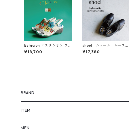
Estacion エスタシオン フラ
shoel シュール レースア
ワーモチーフ厚底本革バッ
ップレザーシューズ 3634
¥18,700
¥17,380
クストラップサンダル NK22
2C
BRAND
SHOEL / シュール
ITEM
shoel mine / シュールマイン
pumps / パンプス
MEN