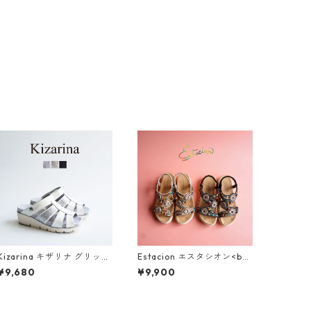
Kizarina キザリナ グリッタ
Estacion エスタシオン<br>
ーモチーフ2WAY厚底グルカ
エスニック調サークルモチ
¥9,680
¥9,900
サンダル KZ675
ーフカラフルビーズコンフ
ォートサンダル 374-3