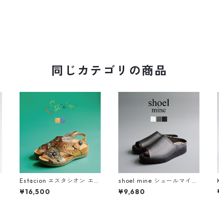
同じカテゴリの商品
Estacion エスタシオン エス
shoel mine シュールマイン
チ
ニック調フラワーカット本
ビジューアシンメトリー厚
¥16,500
¥9,680
革ストラップサンダル 2522
底ミュールサンダル SM7656
-5