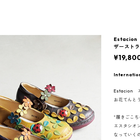
Estac
ザーストラ
¥19,80
Internatio
Estacio
お花てんとう
"履きごこち
エスタシオ
なっていく