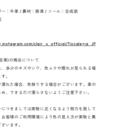
ー：牛革 / 裏材：豚革 / ソール：合成底
国
m
.instagram.com/clair_u_official/?locale=ja_JP
皮革)の商品について
上、多少のキズやシワ、色ムラや擦れが見られる場
ます。
で濡れた場合、色移りする場合がございます。革の
ため、できるだけ濡らさないようご注意下さい。
ーにつきましては実物に近くなるよう努力を致して
、お客様のご利用環境により色の見え方が実物と異
ございます。