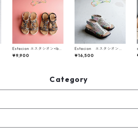
Estacion エスタシオン<br>
Estacion エスタシオン
エスニック調カラフルビー
厚底サンダル F10-1
¥9,900
¥16,500
ズデザインコンフォートサ
ンダル 374-2
Category