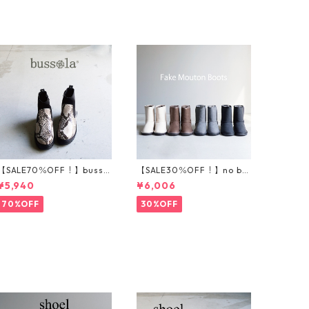
【SALE70％OFF！】bussol
【SALE30％OFF！】no bla
a ブソラ パイソン柄スト
nd フェイクムートンブー
¥5,940
¥6,006
レッチショートブーツ 935
ツ 201-1
540
70%OFF
30%OFF