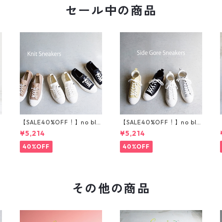
セール中の商品
l
【SALE40%OFF！】no bla
【SALE40%OFF！】no bla
nd ニットスニーカー T5
nd サイドゴアハイカット
¥5,214
¥5,214
001
スニーカー T5002
40%OFF
40%OFF
その他の商品