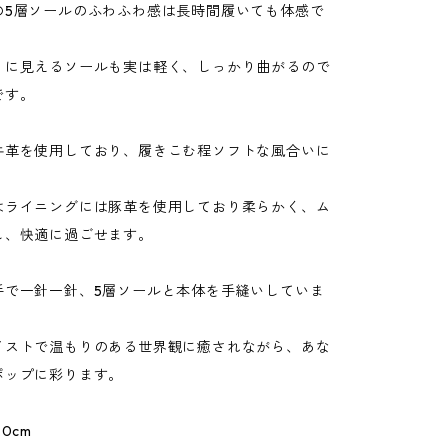
の5層ソールのふわふわ感は長時間履いても体感で
うに見えるソールも実は軽く、しっかり曲がるので
です。
牛革を使用しており、履きこむ程ソフトな風合いに
はライニングには豚革を使用しており柔らかく、ム
し、快適に過ごせます。
手で一針一針、5層ソールと本体を手縫いしていま
イストで温もりのある世界観に癒されながら、あな
ポップに彩ります。
0cm