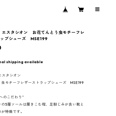
ion エスタシオン お花てんとう虫モチーフレ
ップシューズ MSE199
0
nal shipping available
n エスタシオン
虫モチーフレザーストラップシューズ MSE199
へのこだわり"
ンの5層ソールは履きこむ程、足馴じみが良い靴と
のが特徴です。