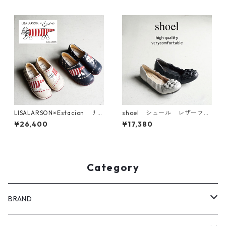
U36BYB
LISALARSON×Estacion リサ
shoel シュール レザーフラ
ラーソン×エスタシオン マイ
ワーモチーフパンプス 6560
¥26,400
¥17,380
キーモチーフ本革スリッポン
シューズ TGE678
Category
BRAND