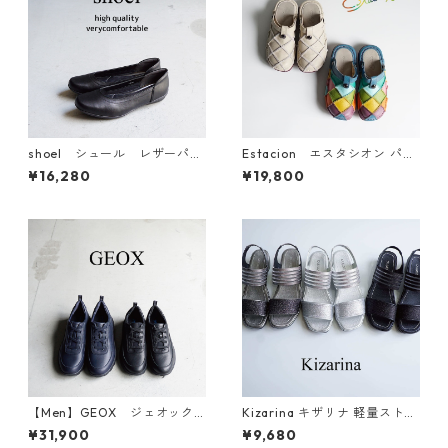
shoel シュール レザーパン
Estacion エスタシオン パッ
プス 6461
チワークレザーサボサンダル t
¥16,280
¥19,800
ge025-1a
【Men】GEOX ジェオック
Kizarina キザリナ 軽量ストレ
ス レザースニーカー U SPH
ッチサンダル KZ5171
¥31,900
¥9,680
ERICA B-TUMBLED LEATH