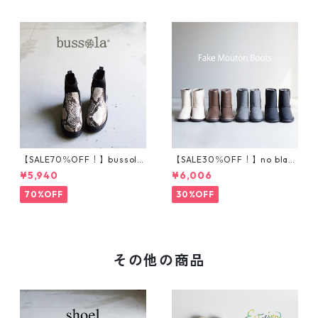
【SALE70％OFF！】bussola
【SALE30％OFF！】no blan
ブソラ パイソン柄ストレ
d フェイクムートンブーツ
¥5,940
¥6,006
ッチショートブーツ 935540
201-1
70%OFF
30%OFF
その他の商品