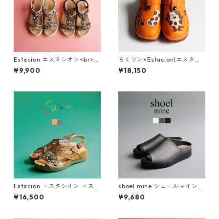
Estacion エスタシオン<br>エ
ちくワン×Estacion(エスタシ
スニック調カラフルビーズデ
オン)コラボ ちくワンモチーフ
¥9,900
¥18,150
ザインコンフォートサンダル 3
2way本革サボシューズ TGE68
74-2
0B
Estacion エスタシオン エスニ
shoel mine シュールマイン
ック調フラワーカット本革ス
ビジューアシンメトリー厚底
¥16,500
¥9,680
トラップサンダル 2522-5
ミュールサンダル SM7656