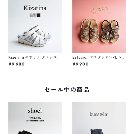
Kizarina キザリナ グリッター
Estacion エスタシオン<br>エ
モチーフ2WAY厚底グルカサン
スニック調サークルモチーフ
¥9,680
¥9,900
ダル KZ675
カラフルビーズコンフォート
サンダル 374-3
セール中の商品