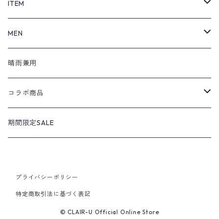
SHOEL / シュール
ITEM
shoel mine / シュールマイン
pumps / パンプス
MEN
shoel SPORT / シュールスポーツ
loafers / ローファー
シューズ
晴雨兼用
shoel men / シュールメンズ
lace up / レースアップ
コラボ商品
KIZARINA / キザリナ
strap shoes / ストラップシューズ
広島東洋カープコラボ
期間限定SALE
Estacion / エスタシオン
sandals / サンダル
プライバシーポリシー
MICHEL KLEIN / ミッシェルクラン
sneakers / スニーカー
特定商取引法に基づく表記
GEOX / ジェオックス
slip-on / スリッポン
© CLAIR-U Official Online Store