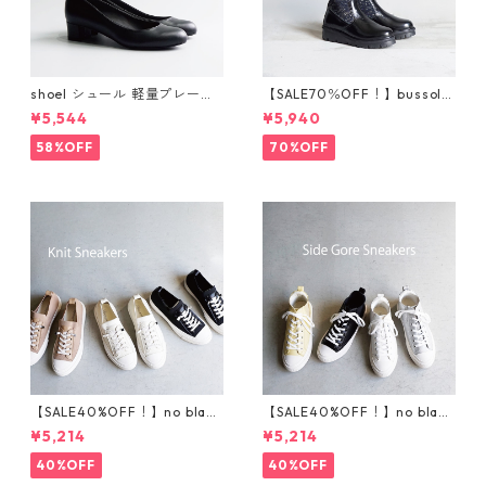
shoel シュール 軽量プレーン
【SALE70％OFF！】bussola
パンプス now235
ブソラ ラメショートブー
¥5,544
¥5,940
ツ 925520
58%OFF
70%OFF
【SALE40%OFF！】no bland
【SALE40%OFF！】no bland
ニットスニーカー T5001
サイドゴアハイカットスニ
¥5,214
¥5,214
ーカー T5002
40%OFF
40%OFF