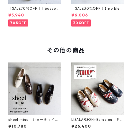
【SALE70％OFF！】bussola
【SALE30％OFF！】no blan
ブソラ パイソン柄ストレ
d フェイクムートンブーツ
¥5,940
¥6,006
ッチショートブーツ 935540
201-1
70%OFF
30%OFF
その他の商品
shoel mine シュールマイ
LISALARSON×Estacion リサ
ン チェーンローファー 993
ラーソン×エスタシオン マイ
¥10,780
¥26,400
3
キーモチーフ本革スリッポン