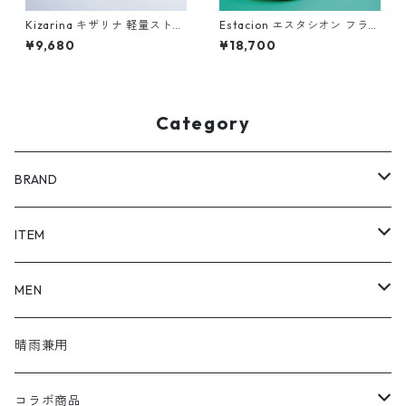
Kizarina キザリナ 軽量ストレ
Estacion エスタシオン フラワ
ッチサンダル KZ5171
ーモチーフ厚底本革バックス
¥9,680
¥18,700
トラップサンダル NK222C
Category
BRAND
SHOEL / シュール
ITEM
shoel mine / シュールマイン
pumps / パンプス
MEN
shoel SPORT / シュールスポーツ
loafers / ローファー
シューズ
晴雨兼用
shoel men / シュールメンズ
lace up / レースアップ
コラボ商品