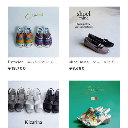
シューズ TGE678
Estacion エスタシオン レザ
shoel mine シュールマイ
ーフリル サンダル th183
ン バックルモチーフエナメ
¥18,700
¥9,680
ルパンプス 1785