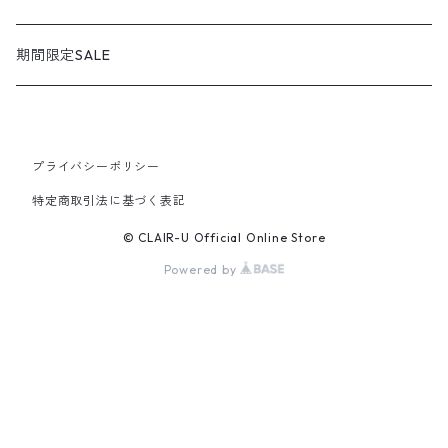
KIZARINA / キザリナ
strap shoes / ストラップシューズ
広島東洋カープコラボ
期間限定SALE
Estacion / エスタシオン
sandals / サンダル
プライバシーポリシー
MICHEL KLEIN / ミッシェルクラン
sneakers / スニーカー
特定商取引法に基づく表記
GEOX / ジェオックス
slip-on / スリッポン
© CLAIR-U Official Online Store
Powered by
bussola / ブソラ
sabo / サボ
le coq sportif / ルコックスポルティフ
boots / ブーツ
Others / その他
moccasin / モカシン