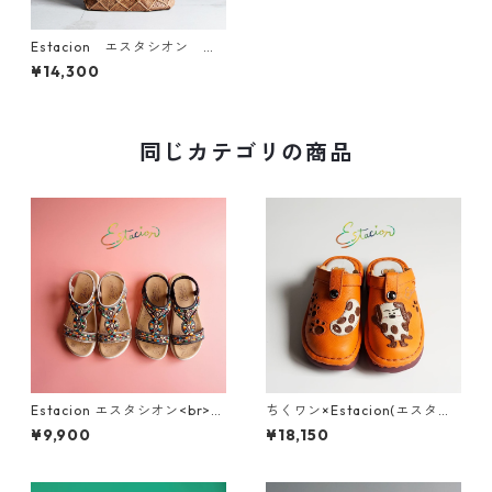
Estacion エスタシオン パ
ンチングレザーバッグ(M) 93
¥14,300
34-2
同じカテゴリの商品
Estacion エスタシオン<br>エ
ちくワン×Estacion(エスタシ
スニック調カラフルビーズデ
オン)コラボ ちくワンモチーフ
¥9,900
¥18,150
ザインコンフォートサンダル 3
2way本革サボシューズ TGE68
74-2
0B