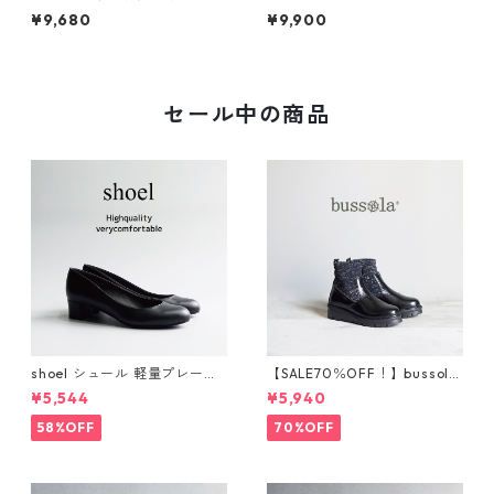
モチーフ2WAY厚底グルカサン
スニック調サークルモチーフ
¥9,680
¥9,900
ダル KZ675
カラフルビーズコンフォート
サンダル 374-3
セール中の商品
shoel シュール 軽量プレーン
【SALE70％OFF！】bussola
パンプス now235
ブソラ ラメショートブー
¥5,544
¥5,940
ツ 925520
58%OFF
70%OFF