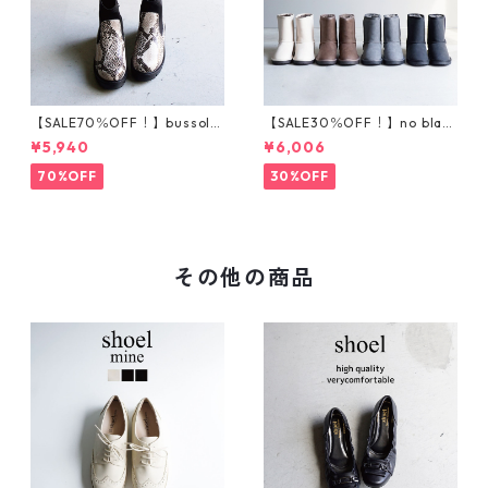
【SALE70％OFF！】bussola
【SALE30％OFF！】no blan
ブソラ パイソン柄ストレ
d フェイクムートンブーツ
¥5,940
¥6,006
ッチショートブーツ 935540
201-1
70%OFF
30%OFF
その他の商品