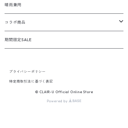
shoel SPORT / シュールスポーツ
loafers / ローファー
シューズ
晴雨兼用
shoel men / シュールメンズ
lace up / レースアップ
コラボ商品
KIZARINA / キザリナ
strap shoes / ストラップシューズ
広島東洋カープコラボ
期間限定SALE
Estacion / エスタシオン
sandals / サンダル
プライバシーポリシー
MICHEL KLEIN / ミッシェルクラン
sneakers / スニーカー
特定商取引法に基づく表記
GEOX / ジェオックス
slip-on / スリッポン
© CLAIR-U Official Online Store
Powered by
bussola / ブソラ
sabo / サボ
le coq sportif / ルコックスポルティフ
boots / ブーツ