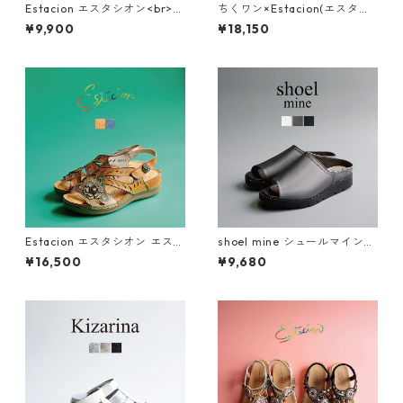
Estacion エスタシオン<br>エ
ちくワン×Estacion(エスタシ
スニック調カラフルビーズデ
オン)コラボ ちくワンモチーフ
¥9,900
¥18,150
ザインコンフォートサンダル 3
2way本革サボシューズ TGE68
74-2
0B
Estacion エスタシオン エスニ
shoel mine シュールマイン
ック調フラワーカット本革ス
ビジューアシンメトリー厚底
¥16,500
¥9,680
トラップサンダル 2522-5
ミュールサンダル SM7656