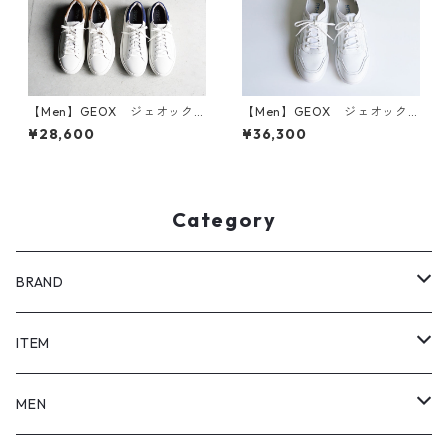
【Men】GEOX ジェオック
【Men】GEOX ジェオック
ス レザースニーカー U DEI
ス レザースニーカー U35BYB
¥28,600
¥36,300
VEN A-PRINT.LEA U355WA
Category
BRAND
SHOEL / シュール
ITEM
shoel mine / シュールマイン
pumps / パンプス
MEN