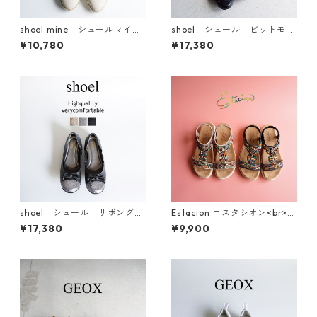
shoel mine シュールマイ
shoel シュール ビットモチ
ン レースアップシューズ 9
ーフレザーパンプス 5798
¥10,780
¥17,380
934
shoel シュール リボングリ
Estacion エスタシオン<br>エ
ッターレザーパンプス 6463
スニック調カラフルビーズデ
¥17,380
¥9,900
ザインコンフォートサンダル 3
74-2