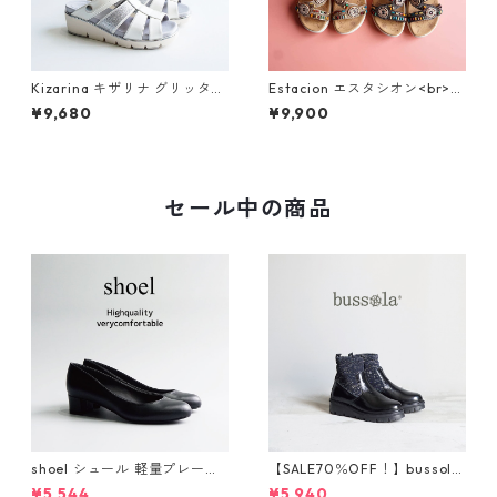
Kizarina キザリナ グリッター
Estacion エスタシオン<br>エ
モチーフ2WAY厚底グルカサン
スニック調サークルモチーフ
¥9,680
¥9,900
ダル KZ675
カラフルビーズコンフォート
サンダル 374-3
セール中の商品
shoel シュール 軽量プレーン
【SALE70％OFF！】bussola
パンプス now235
ブソラ ラメショートブー
¥5,544
¥5,940