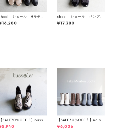
shoel シュール Hモチー
shoel シュール パンプ
フレザーパンプス 3636
ス E5796
¥16,280
¥17,380
【SALE70％OFF！】bussol
【SALE30％OFF！】no bla
a ブソラ パイソン柄スト
nd フェイクムートンブー
¥5,940
¥6,006
レッチショートブーツ 935
ツ 201-1