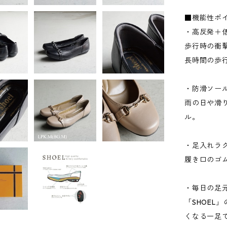
■機能性ポ
・高反発＋
歩行時の衝
長時間の歩
・防滑ソー
雨の日や滑
ル。
・足入れラ
履き口のゴ
・毎日の足
「SHOEL
くなる一足