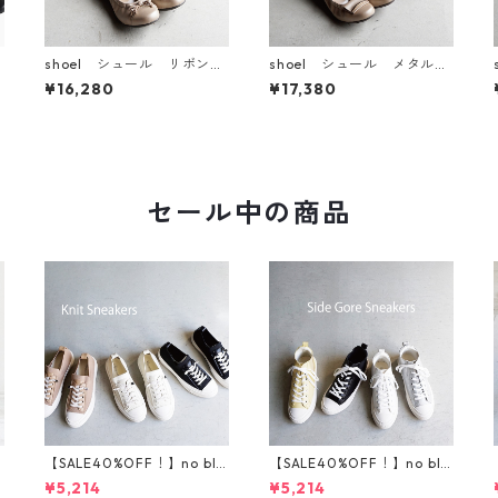
shoel シュール リボンモ
shoel シュール メタルバ
チーフレザーパンプス 647
ーモチーフレザーパンプ
¥16,280
¥17,380
7
ス 5799
セール中の商品
l
【SALE40%OFF！】no bla
【SALE40%OFF！】no bla
nd ニットスニーカー T5
nd サイドゴアハイカット
¥5,214
¥5,214
001
スニーカー T5002