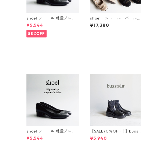
shoel シュール 軽量プレー
shoel シュール パールラ
ンパンプス now235
メメタルバーレザーパンプ
¥5,544
¥17,380
ス 5799GM
58%OFF
shoel シュール 軽量プレー
【SALE70％OFF！】busso
ンパンプス now235
a ブソラ ラメショートブ
¥5,544
¥5,940
ーツ 925520