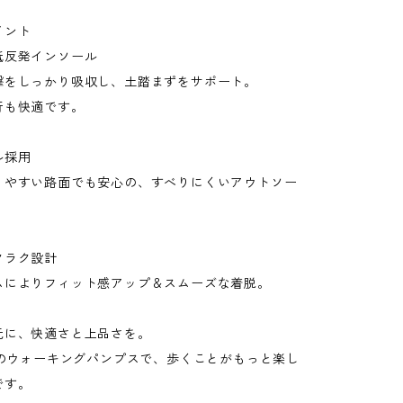
イント
低反発インソール
撃をしっかり吸収し、土踏まずをサポート。
行も快適です。
ル採用
りやすい路面でも安心の、すべりにくいアウトソー
クラク設計
ムによりフィット感アップ＆スムーズな着脱。
元に、快適さと上品さを。
」のウォーキングパンプスで、歩くことがもっと楽し
です。