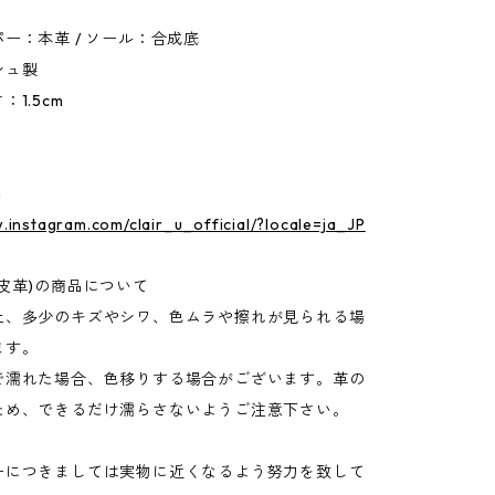
ー：本革 / ソール：合成底
シュ製
1.5cm
m
.instagram.com/clair_u_official/?locale=ja_JP
皮革)の商品について
上、多少のキズやシワ、色ムラや擦れが見られる場
ます。
で濡れた場合、色移りする場合がございます。革の
ため、できるだけ濡らさないようご注意下さい。
ーにつきましては実物に近くなるよう努力を致して