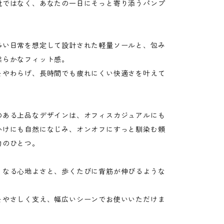
靴ではなく、あなたの一日にそっと寄り添うパンプ
多い日常を想定して設計された軽量ソールと、包み
柔らかなフィット感。
をやわらげ、長時間でも疲れにくい快適さを叶えて
のある上品なデザインは、オフィスカジュアルにも
かけにも自然になじみ、オンオフにすっと馴染む頼
力のひとつ。
くなる心地よさと、歩くたびに背筋が伸びるような
をやさしく支え、幅広いシーンでお使いいただけま