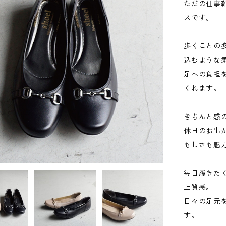
ただの仕事
スです。
歩くことの
込むような
足への負担
くれます。
きちんと感
休日のお出
もしさも魅
毎日履きた
上質感。
日々の足元
す。