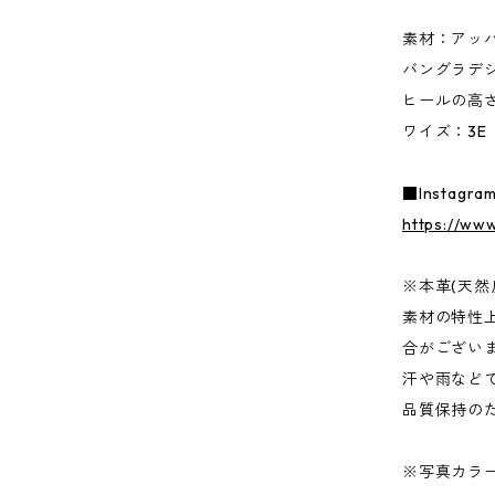
素材：アッパ
バングラデ
ヒールの高さ：
ワイズ：3E
■Instagra
https://www
※本革(天然
素材の特性
合がござい
汗や雨など
品質保持の
※写真カラ