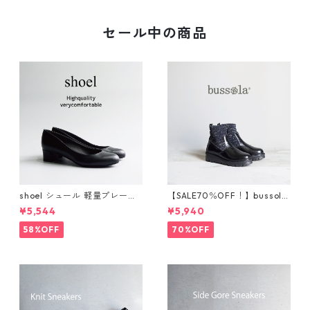
セール中の商品
shoel シュール 軽量プレーン
【SALE70％OFF！】bussola
パンプス now235
ブソラ ラメショートブー
¥5,544
¥5,940
ツ 925520
58%OFF
70%OFF