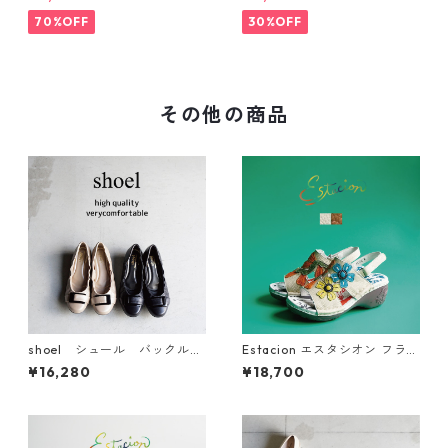
ッチショートブーツ 935540
201-1
70%OFF
30%OFF
その他の商品
shoel シュール バックルレ
Estacion エスタシオン フラワ
ザーパンプス 5791
ーモチーフ厚底本革バックス
¥16,280
¥18,700
トラップサンダル NK222C