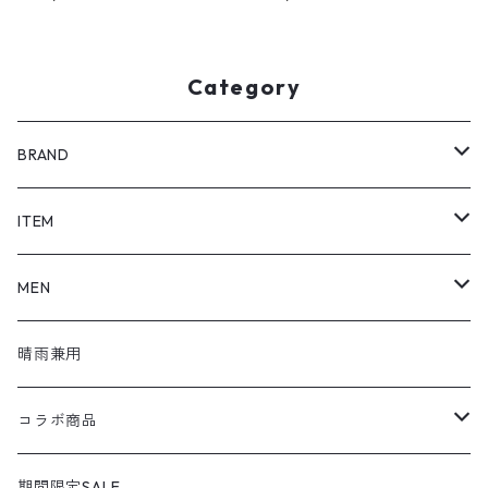
75
Z674
Category
BRAND
SHOEL / シュール
ITEM
shoel mine / シュールマイン
pumps / パンプス
MEN
shoel SPORT / シュールスポーツ
loafers / ローファー
シューズ
晴雨兼用
shoel men / シュールメンズ
lace up / レースアップ
コラボ商品
KIZARINA / キザリナ
strap shoes / ストラップシューズ
広島東洋カープコラボ
期間限定SALE