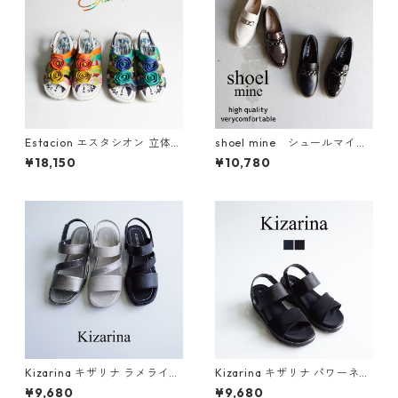
Estacion エスタシオン 立体フ
shoel mine シュールマイ
ラワーモチーフ本革ストラッ
ン チェーンローファー 993
¥18,150
¥10,780
プサンダル TGE725
3
Kizarina キザリナ ラメライン
Kizarina キザリナ パワーネッ
軽量ストレッチサンダル KZ51
トベルト2WAY厚底サンダル K
¥9,680
¥9,680