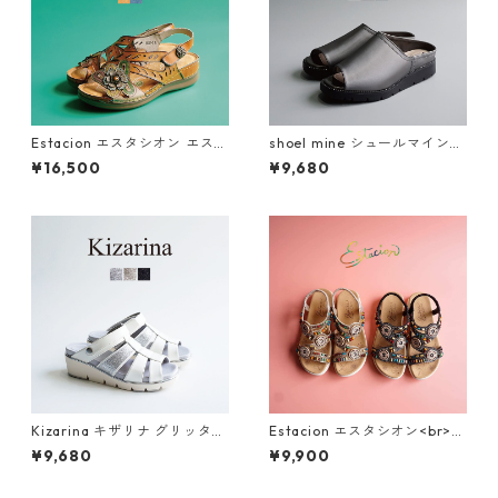
Estacion エスタシオン エスニ
shoel mine シュールマイン
ック調フラワーカット本革ス
ビジューアシンメトリー厚底
¥16,500
¥9,680
トラップサンダル 2522-5
ミュールサンダル SM7656
Kizarina キザリナ グリッター
Estacion エスタシオン<br>エ
モチーフ2WAY厚底グルカサン
スニック調サークルモチーフ
¥9,680
¥9,900
ダル KZ675
カラフルビーズコンフォート
サンダル 374-3