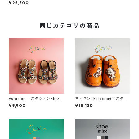
アサイクルハイカットレザー
¥25,300
スニーカー Y845
同じカテゴリの商品
Estacion エスタシオン<br>エ
ちくワン×Estacion(エスタシ
スニック調カラフルビーズデ
オン)コラボ ちくワンモチーフ
¥9,900
¥18,150
ザインコンフォートサンダル 3
2way本革サボシューズ TGE68
74-2
0B