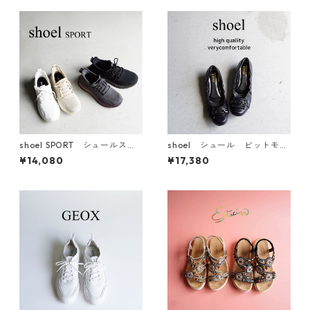
shoel SPORT シュールスポ
shoel シュール ビットモチ
ーツ エアースニーカー L-
ーフレザーパンプス 5798
¥14,080
¥17,380
0003