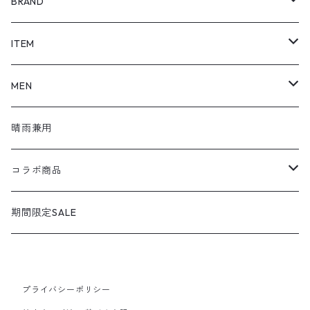
BRAND
SHOEL / シュール
ITEM
shoel mine / シュールマイン
pumps / パンプス
MEN
shoel SPORT / シュールスポーツ
loafers / ローファー
シューズ
晴雨兼用
shoel men / シュールメンズ
lace up / レースアップ
コラボ商品
KIZARINA / キザリナ
strap shoes / ストラップシューズ
広島東洋カープコラボ
期間限定SALE
Estacion / エスタシオン
sandals / サンダル
プライバシーポリシー
MICHEL KLEIN / ミッシェルクラン
sneakers / スニーカー