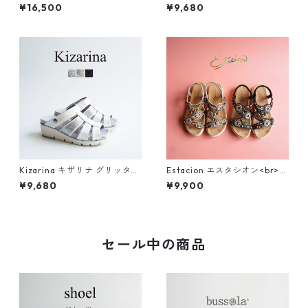
ック調フラワーカット本革ス
ビジューアシンメトリー厚底
¥16,500
¥9,680
トラップサンダル 2522-5
ミュールサンダル SM7656
Kizarina キザリナ グリッター
Estacion エスタシオン<br>エ
モチーフ2WAY厚底グルカサン
スニック調サークルモチーフ
¥9,680
¥9,900
ダル KZ675
カラフルビーズコンフォート
サンダル 374-3
セール中の商品