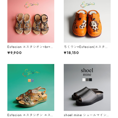
Estacion エスタシオン<br>エ
ちくワン×Estacion(エスタシ
スニック調カラフルビーズデ
オン)コラボ ちくワンモチーフ
¥9,900
¥18,150
ザインコンフォートサンダル 3
2way本革サボシューズ TGE68
74-2
0B
Estacion エスタシオン エスニ
shoel mine シュールマイン