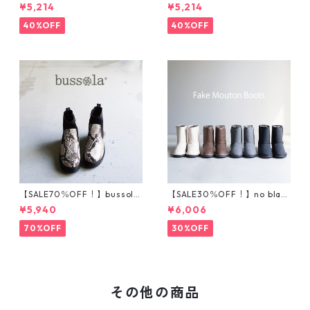
ニットスニーカー T5001
サイドゴアハイカットスニ
¥5,214
¥5,214
ーカー T5002
40%OFF
40%OFF
【SALE70％OFF！】bussola
【SALE30％OFF！】no blan
ブソラ パイソン柄ストレ
d フェイクムートンブーツ
¥5,940
¥6,006
ッチショートブーツ 935540
201-1
70%OFF
30%OFF
その他の商品