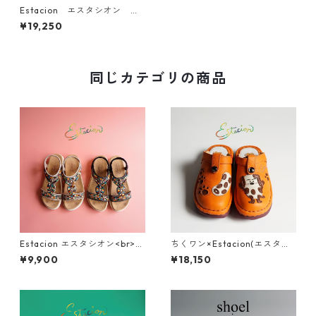
Estacion エスタシオン ワ
ンちゃんモチーフ2way本革サ
¥19,250
ボシューズ TGE599
同じカテゴリの商品
Estacion エスタシオン<br>エ
ちくワン×Estacion(エスタシ
スニック調カラフルビーズデ
オン)コラボ ちくワンモチーフ
¥9,900
¥18,150
ザインコンフォートサンダル 3
2way本革サボシューズ TGE68
74-2
0B