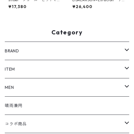
ーフレザーパンプス 6554
ラーソン×エスタシオン マイ
¥17,380
¥26,400
キーモチーフ本革スリッポン
シューズ TGE678
Category
BRAND
SHOEL / シュール
ITEM
shoel mine / シュールマイン
pumps / パンプス
MEN
shoel SPORT / シュールスポーツ
loafers / ローファー
シューズ
晴雨兼用
shoel men / シュールメンズ
lace up / レースアップ
コラボ商品