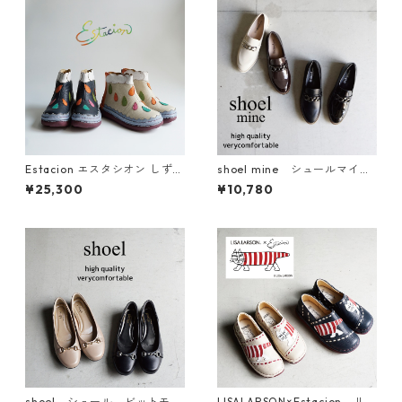
Estacion エスタシオン しずく
shoel mine シュールマイ
モチーフ ショートブーツ TGE
ン チェーンローファー 993
¥25,300
¥10,780
691
3
shoel シュール ビットモチ
LISALARSON×Estacion リサ