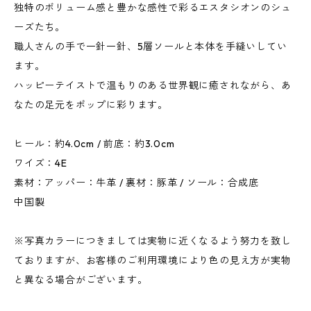
独特のボリューム感と豊かな感性で彩るエスタシオンのシュ
ーズたち。
職人さんの手で一針一針、5層ソールと本体を手縫いしてい
ます。
ハッピーテイストで温もりのある世界観に癒されながら、あ
なたの足元をポップに彩ります。
ヒール：約4.0cm / 前底：約3.0cm
ワイズ：4E
素材：アッパー：牛革 / 裏材：豚革 / ソール：合成底
中国製
※写真カラーにつきましては実物に近くなるよう努力を致し
ておりますが、お客様のご利用環境により色の見え方が実物
と異なる場合がございます。