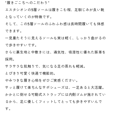
"履きごこちへのこだわり"
エスタシオンの5層ソールは履きこむ程、足馴じみが良い靴
となっていくのが特徴です。
そして、この5層ソールのふわふわ感は長時間履いても体感
できます。
一見重たそうに見えるソールも実は軽く、しっかり曲がるの
で歩きやすいです。
さらに裏生地と中敷きには、通気性、吸湿性に優れた豚革を
採用。
サラサラな肌触りで、気になる足の蒸れも軽減。
とびきり可愛く快適で機能的。
やみつきな履き心地をぜひご実感ください。
サッと履けて楽ちんなサボシューズは、一足あると大活躍。
かかとに倒せる可動式ストラップには内側ゴムが施されてい
るから、足に優しくフィットしてとっても歩きやすいんで
す。