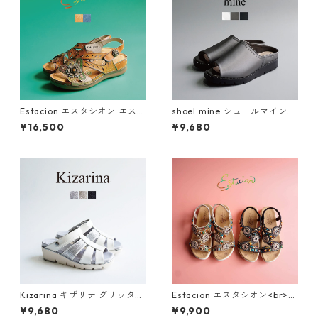
Estacion エスタシオン エスニ
shoel mine シュールマイン
ック調フラワーカット本革ス
ビジューアシンメトリー厚底
¥16,500
¥9,680
トラップサンダル 2522-5
ミュールサンダル SM7656
Kizarina キザリナ グリッター
Estacion エスタシオン<br>エ
モチーフ2WAY厚底グルカサン
スニック調サークルモチーフ
¥9,680
¥9,900
ダル KZ675
カラフルビーズコンフォート