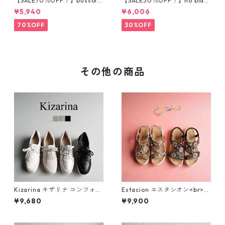
【SALE70％OFF！】bussola
【SALE30％OFF！】no blan
ブソラ パイソン柄ストレ
d フェイクムートンブーツ
¥5,940
¥6,006
ッチショートブーツ 935540
201-1
70%OFF
30%OFF
その他の商品
Kizarina キザリナ コンフォー
Estacion エスタシオン<br>エ
トスニーカー 8112
スニック調サークルモチーフ
¥9,680
¥9,900
カラフルビーズコンフォート
サンダル 374-3