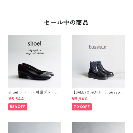
サンダル 374-3
セール中の商品
shoel シュール 軽量プレーン
【SALE70％OFF！】bussola
パンプス now235
ブソラ ラメショートブー
¥5,544
¥5,940
ツ 925520
58%OFF
70%OFF