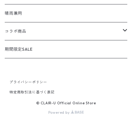
shoel SPORT / シュールスポーツ
loafers / ローファー
シューズ
晴雨兼用
shoel men / シュールメンズ
lace up / レースアップ
コラボ商品
KIZARINA / キザリナ
strap shoes / ストラップシューズ
広島東洋カープコラボ
期間限定SALE
Estacion / エスタシオン
sandals / サンダル
プライバシーポリシー
MICHEL KLEIN / ミッシェルクラン
sneakers / スニーカー
特定商取引法に基づく表記
GEOX / ジェオックス
slip-on / スリッポン
© CLAIR-U Official Online Store
Powered by
bussola / ブソラ
sabo / サボ