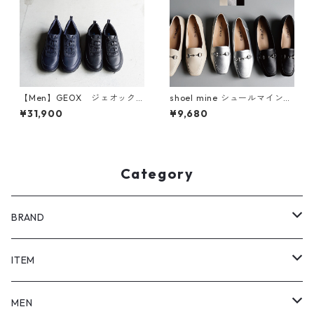
【Men】GEOX ジェオック
shoel mine シュールマイン
ス レザースニーカー U SPH
ビットモチーフスクエアトゥ
¥31,900
¥9,680
ERICA B-TUMBLED LEATH
ローファーパンプス 7457
U36BYB
Category
BRAND
SHOEL / シュール
ITEM
shoel mine / シュールマイン
pumps / パンプス
MEN