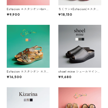
Estacion エスタシオン<br>エ
ちくワン×Estacion(エスタシ
スニック調カラフルビーズデ
オン)コラボ ちくワンモチーフ
¥9,900
¥18,150
ザインコンフォートサンダル 3
2way本革サボシューズ TGE68
74-2
0B
Estacion エスタシオン エスニ
shoel mine シュールマイン
ック調フラワーカット本革ス
ビジューアシンメトリー厚底
¥16,500
¥9,680
トラップサンダル 2522-5
ミュールサンダル SM7656