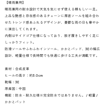
【晴雨兼用】
晴雨兼用の耐水設計で天気を気にせず使える頼もしい一足。
上品な艶感と存在感のあるチェーンに厚底ソールを組み合わ
せたトレンド感あふれるデザインが、憂鬱な雨の日も華やか
に演出してくれます。
内側はサイドゴア仕様になっており、脱ぎ履きしやすく足に
しっかりフィット。
防滑ソールやふわふわインソール、かかとパッド、3Eの幅広
設計、軽量仕様で長時間でも快適に歩ける工夫が満載です。
素材：合成皮革
ヒールの高さ：約3.0cm
靴幅：3E
原産国：中国
機能：防水・耐久仕様※完全防水ではありません。 / 軽量 /
かかとパット