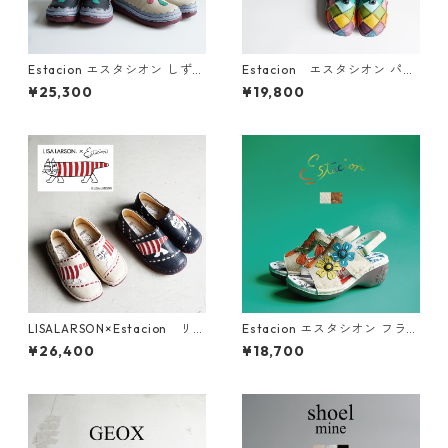
Estacion エスタシオン しずく
Estacion エスタシオン パッ
モチーフ ショートブーツ TGE
チワークレザーサボサンダル t
¥25,300
¥19,800
691
ge025-1a
LISALARSON×Estacion リサ
Estacion エスタシオン フラワ
ラーソン×エスタシオン マイ
ーモチーフ厚底本革バックス
¥26,400
¥18,700
キーモチーフ本革スリッポン
トラップサンダル NK222C
シューズ TGE678