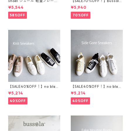
shoel シュール 軽量プレーン
【SALE70％OFF！】bussola
パンプス now235
ブソラ ラメショートブー
¥5,544
¥5,940
ツ 925520
58%OFF
70%OFF
【SALE40%OFF！】no bland
【SALE40%OFF！】no bland
ニットスニーカー T5001
サイドゴアハイカットスニ
¥5,214
¥5,214
ーカー T5002
40%OFF
40%OFF