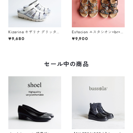
Kizarina キザリナ グリッター
Estacion エスタシオン<br>エ
モチーフ2WAY厚底グルカサン
スニック調サークルモチーフ
¥9,680
¥9,900
ダル KZ675
カラフルビーズコンフォート
サンダル 374-3
セール中の商品