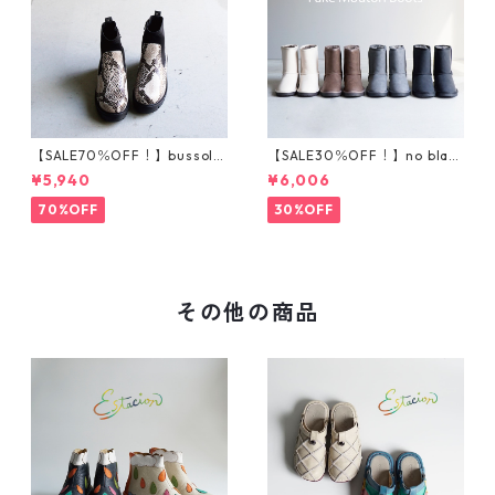
【SALE70％OFF！】bussola
【SALE30％OFF！】no blan
ブソラ パイソン柄ストレ
d フェイクムートンブーツ
¥5,940
¥6,006
ッチショートブーツ 935540
201-1
70%OFF
30%OFF
その他の商品