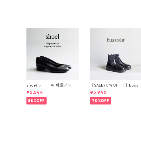
shoel シュール 軽量プレー
【SALE70％OFF！】busso
ンパンプス now235
a ブソラ ラメショートブ
¥5,544
¥5,940
ーツ 925520
58%OFF
70%OFF