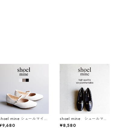
shoel mine シュールマイン
shoel mine シュールマイ
メリージェーン 7459
ン ビット付きスクエアト
¥9,680
¥8,580
ゥローファーパンプス U25
083