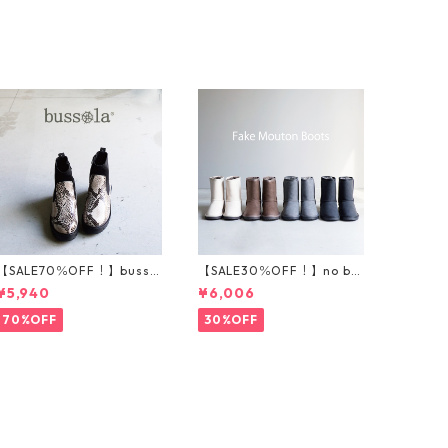
【SALE70％OFF！】bussol
【SALE30％OFF！】no bla
a ブソラ パイソン柄スト
nd フェイクムートンブー
¥5,940
¥6,006
レッチショートブーツ 935
ツ 201-1
540
70%OFF
30%OFF