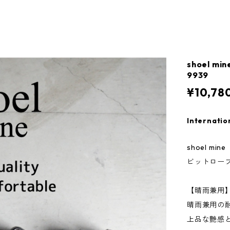
shoel
9939
¥10,78
Internatio
shoel m
ビットローフ
【晴雨兼用
晴雨兼用の
上品な艶感