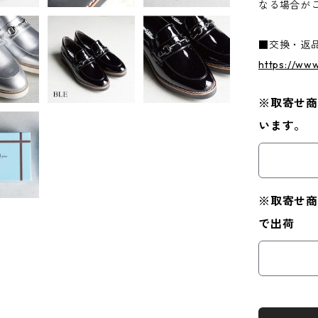
なる場合が
■交換・返
https://ww
※取寄せ商
います。
※取寄せ商
で出荷