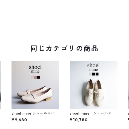
同じカテゴリの商品
ン
shoel mine シュールマイン
shoel mine シュールマイ
プ
スクエアトゥローファーパ
ン レースアップシュー
¥9,680
¥10,780
ンプス 7458
ズ 9934