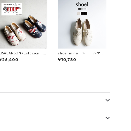
LISALARSON×Estacion リ
shoel mine シュールマイ
サラーソン×エスタシオン
ン レースアップシュー
¥26,400
¥10,780
マイキーモチーフ本革スリ
ズ 9934
ッポンシューズ TGE678