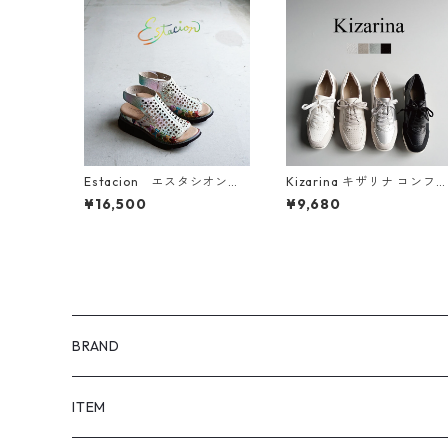
Estacion エスタシオン
Kizarina キザリナ コンフ
厚底サンダル F10-1
ートスニーカー 8112
¥16,500
¥9,680
BRAND
SHOEL / シュール
ITEM