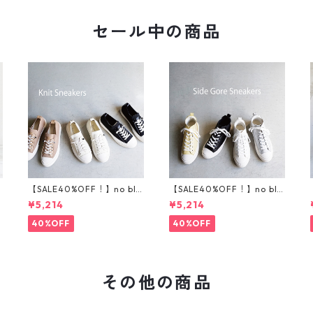
セール中の商品
l
【SALE40%OFF！】no bla
【SALE40%OFF！】no bla
nd ニットスニーカー T5
nd サイドゴアハイカット
¥5,214
¥5,214
001
スニーカー T5002
40%OFF
40%OFF
その他の商品