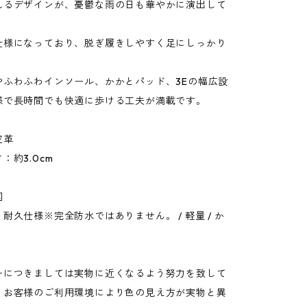
れるデザインが、憂鬱な雨の日も華やかに演出して
仕様になっており、脱ぎ履きしやすく足にしっかり
やふわふわインソール、かかとパッド、3Eの幅広設
様で長時間でも快適に歩ける工夫が満載です。
皮革
：約3.0cm
国
耐久仕様※完全防水ではありません。 / 軽量 / か
ーにつきましては実物に近くなるよう努力を致して
、お客様のご利用環境により色の見え方が実物と異