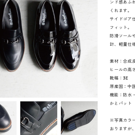
ンド感あふ
くれます。
サイドゴア
フィット。
防滑ソール
計、軽量仕
素材：合成
ヒールの高さ
靴幅：3E
原産国：中
機能：防水・
かとパット
※写真カラ
おりますが