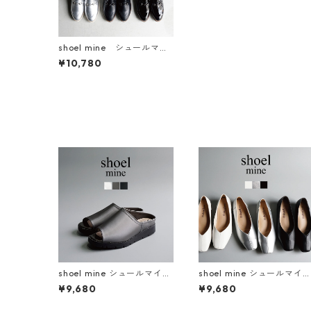
shoel mine シュールマイ
ン ビットローファー 993
¥10,780
9
shoel mine シュールマイン
shoel mine シュールマイ
ビジューアシンメトリー厚
スクエアトゥVカットパン
¥9,680
¥9,680
底ミュールサンダル SM7656
ス 7456