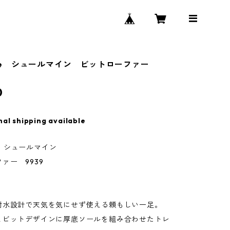
 mine シュールマイン ビットローファー
0
nal shipping available
ine シュールマイン
ァー 9939
】
耐水設計で天気を気にせず使える頼もしい一足。
とビットデザインに厚底ソールを組み合わせたトレ