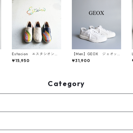
ォ
Estacion エスタシオン
【Men】GEOX ジェオック
パッチワークレザースリッ
ス レザースニーカー U26EA
¥15,950
¥31,900
ポン TF1804
B
Category